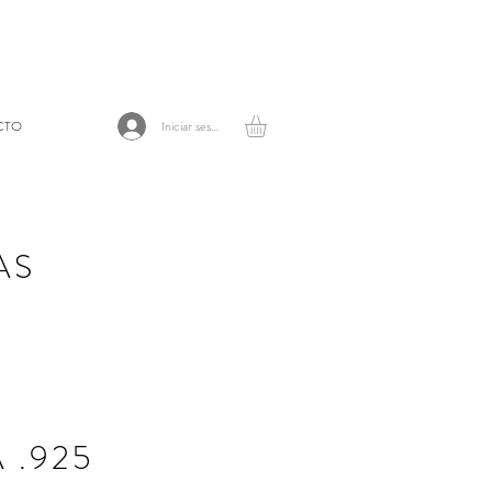
CTO
Iniciar sesión
AS
 .925