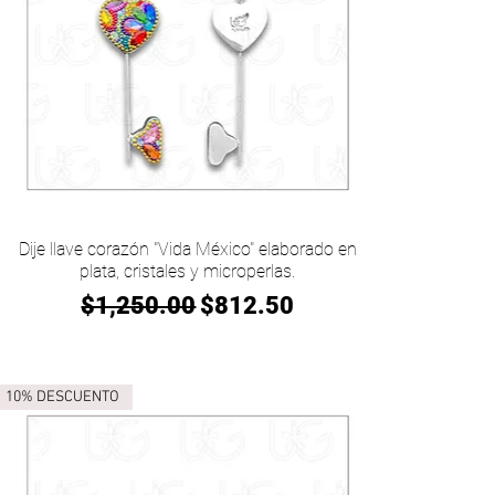
Vista rápida
Dije llave corazón "Vida México" elaborado en
plata, cristales y microperlas.
Precio
Precio de oferta
$1,250.00
$812.50
10% DESCUENTO