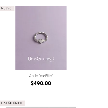
NUEVO
Vista rápida
Anillo “cariñito”
Precio
$490.00
DISEÑO ÚNICO