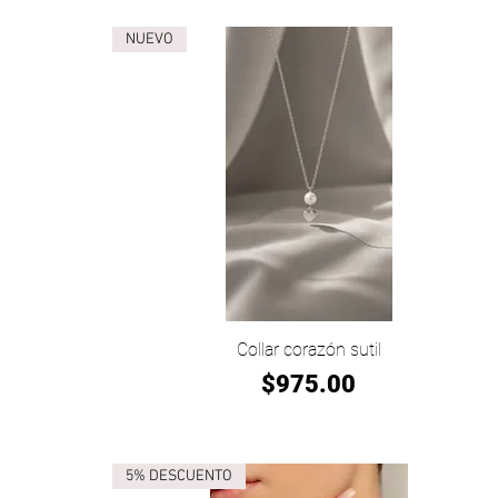
NUEVO
Vista rápida
Collar corazón sutil
Precio
$975.00
5% DESCUENTO