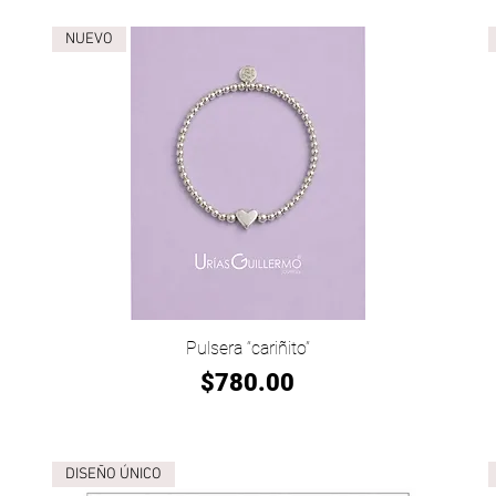
NUEVO
Vista rápida
Pulsera “cariñito”
Precio
$780.00
DISEÑO ÚNICO