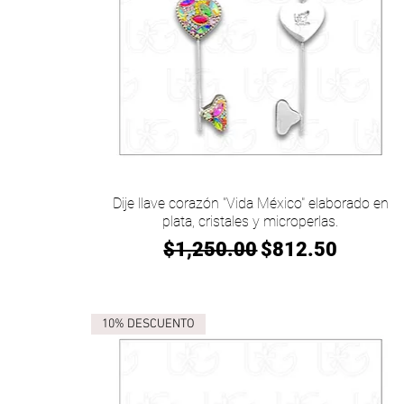
Vista rápida
Dije llave corazón "Vida México" elaborado en
plata, cristales y microperlas.
Precio
Precio de oferta
$1,250.00
$812.50
10% DESCUENTO