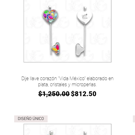
Vista rápida
Dije llave corazón "Vida México" elaborado en
plata, cristales y microperlas.
Precio
Precio de oferta
$1,250.00
$812.50
DISEÑO ÚNICO