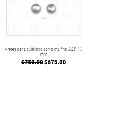
Vista rápida
Aretes perla cultivada con plata fina .925, 10
mm
Precio
Precio de oferta
$750.00
$675.00