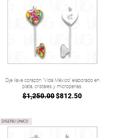
Vista rápida
Dije llave corazón "Vida México" elaborado en
plata, cristales y microperlas.
Precio
Precio de oferta
$1,250.00
$812.50
DISEÑO ÚNICO