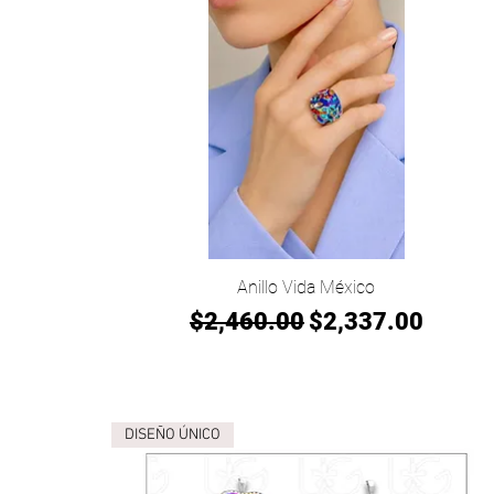
Vista rápida
Anillo Vida México
Precio
Precio de oferta
$2,460.00
$2,337.00
DISEÑO ÚNICO