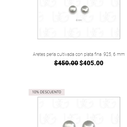
Vista rápida
Aretes perla cultivada con plata fina .925, 6 mm
Precio
Precio de oferta
$450.00
$405.00
10% DESCUENTO