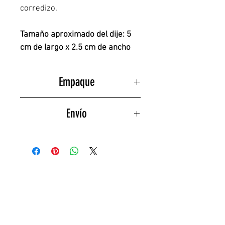
corredizo.
Tamaño aproximado del dije: 5
cm de largo x 2.5 cm de ancho
Empaque
Toda nuestra joyería se entrega en
Envío
su empaque original y con
certificado de autenticidad.
Envío
GRATIS
a toda la República
Mexicana en compras mayores a
$2,000 pesos.
PUEDEN GUSTARTE...
NUEVO
NUEVO