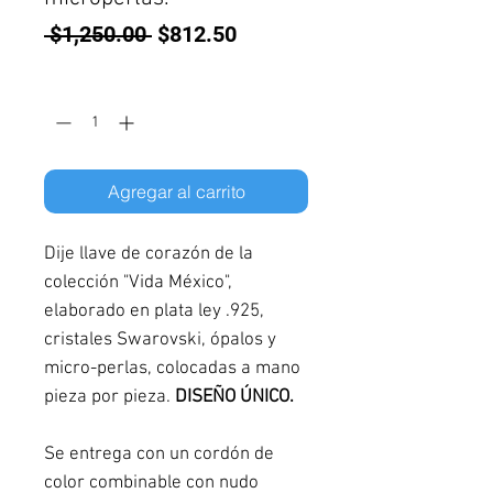
Precio
Precio
 $1,250.00 
$812.50
de
Cantidad
*
oferta
Agregar al carrito
Dije llave de corazón de la
colección "Vida México",
elaborado en plata ley .925,
cristales Swarovski, ópalos y
micro-perlas, colocadas a mano
pieza por pieza.
DISEÑO ÚNICO.
Se entrega con un cordón de
color combinable con nudo